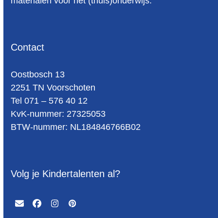
materialen voor het (thuis)onderwijs.
Contact
Oost­bosch 13
2251 TN Voorschoten
Tel 071 – 576 40 12
KvK-nummer: 27325053
BTW-num­mer: NL184846766B02
Volg je Kindertalenten al?
Email
Facebook
Instagram
Pinterest