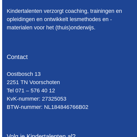
Kindertalenten verzorgt coaching, trainingen en
opleidingen en ontwikkelt lesmethodes en -
materialen voor het (thuis)onderwijs.
Contact
Oost­bosch 13
2251 TN Voorschoten
Tel 071 – 576 40 12
KvK-nummer: 27325053
BTW-num­mer: NL184846766B02
Volg je Kindertalenten al?