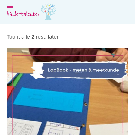
Skip
to
Open
Close
content
mobile
mobile
menu
menu
Toont alle 2 resultaten