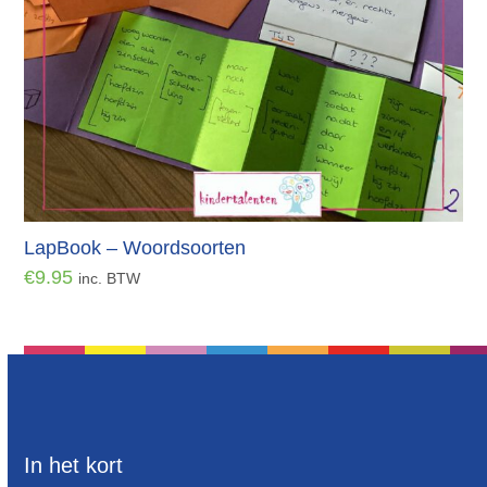
LapBook – Woordsoorten
€
9.95
inc. BTW
In het kort