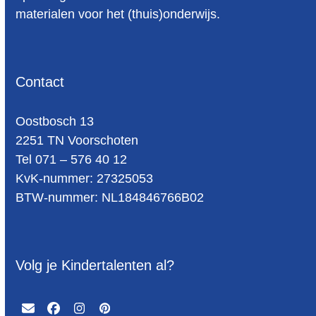
materialen voor het (thuis)onderwijs.
Contact
Oost­bosch 13
2251 TN Voorschoten
Tel 071 – 576 40 12
KvK-nummer: 27325053
BTW-num­mer: NL184846766B02
Volg je Kindertalenten al?
Email
Facebook
Instagram
Pinterest