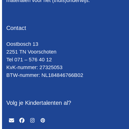
materialen voor het (thuis)onderwijs.
Contact
Oost­bosch 13
2251 TN Voorschoten
Tel 071 – 576 40 12
KvK-nummer: 27325053
BTW-num­mer: NL184846766B02
Volg je Kindertalenten al?
Email
Facebook
Instagram
Pinterest