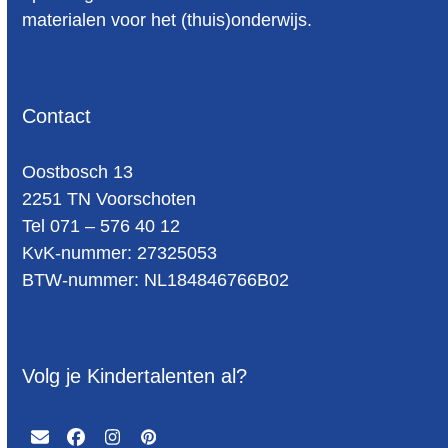
materialen voor het (thuis)onderwijs.
Contact
Oost­bosch 13
2251 TN Voorschoten
Tel 071 – 576 40 12
KvK-nummer: 27325053
BTW-num­mer: NL184846766B02
Volg je Kindertalenten al?
Email
Facebook
Instagram
Pinterest