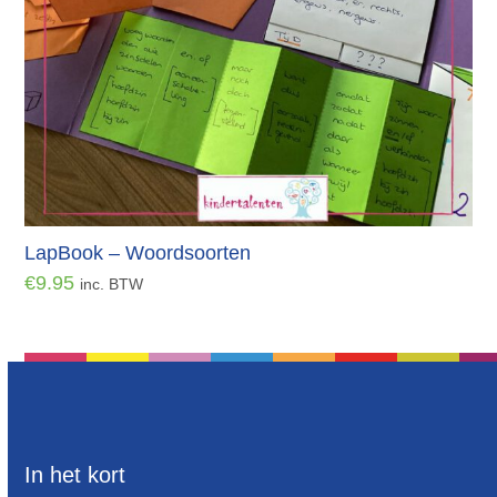
LapBook – Woordsoorten
€
9.95
inc. BTW
In het kort