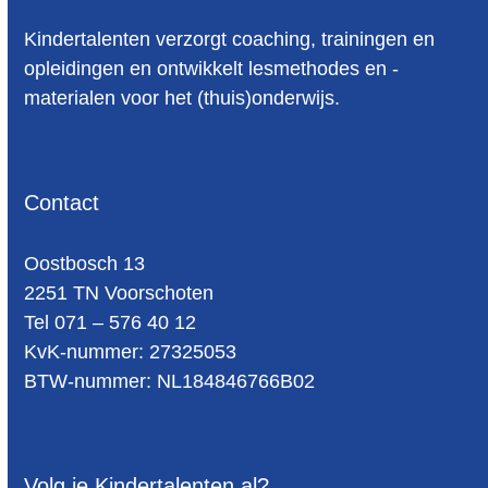
Kindertalenten verzorgt coaching, trainingen en
opleidingen en ontwikkelt lesmethodes en -
materialen voor het (thuis)onderwijs.
Contact
Oost­bosch 13
2251 TN Voorschoten
Tel 071 – 576 40 12
KvK-nummer: 27325053
BTW-num­mer: NL184846766B02
Volg je Kindertalenten al?