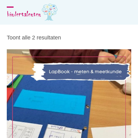
Skip
to
Open
Close
content
mobile
mobile
menu
menu
Toont alle 2 resultaten