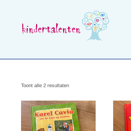
Skip
to
content
Wat is beelddenken
Opleidingen voor professionals
Toont alle 2 resultaten