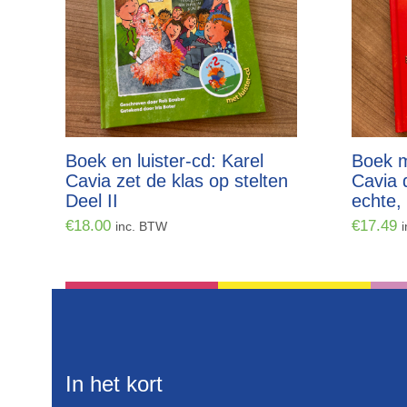
Boek en luister-cd: Karel
Boek m
Cavia zet de klas op stelten
Cavia d
Deel II
echte,
€
18.00
€
17.49
inc. BTW
In het kort