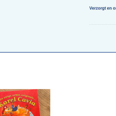
Verzorgt en 
Begeleiding scholen
Voor ouders van beelddenkers
Webs