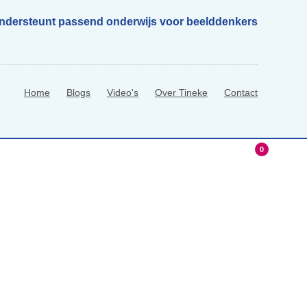
ondersteunt passend onderwijs voor beelddenkers
Home
Blogs
Video's
Over Tineke
Contact
0
hop
0 Items