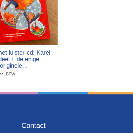
et luister-cd: Karel
eel I, de enige,
 originele…
inc. BTW
Contact