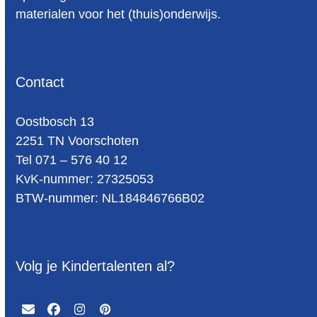
materialen voor het (thuis)onderwijs.
Contact
Oost­bosch 13
2251 TN Voorschoten
Tel 071 – 576 40 12
KvK-nummer: 27325053
BTW-num­mer: NL184846766B02
Volg je Kindertalenten al?
Email
Facebook
Instagram
Pinterest