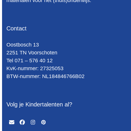
materialen voor het (thuis)onderwijs.
Contact
Oost­bosch 13
2251 TN Voorschoten
Tel 071 – 576 40 12
KvK-nummer: 27325053
BTW-num­mer: NL184846766B02
Volg je Kindertalenten al?
Email
Facebook
Instagram
Pinterest