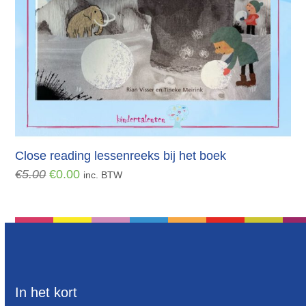
Close reading lessenreeks bij het boek
Oorspronkelijke
Huidige
€
5.00
€
0.00
inc. BTW
prijs
prijs
was:
is:
€5.00.
€0.00.
In het kort