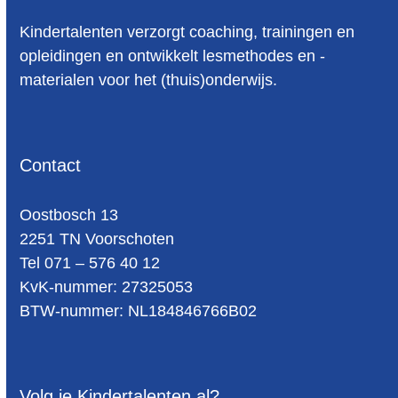
Kindertalenten verzorgt coaching, trainingen en
opleidingen en ontwikkelt lesmethodes en -
materialen voor het (thuis)onderwijs.
Contact
Oost­bosch 13
2251 TN Voorschoten
Tel 071 – 576 40 12
KvK-nummer: 27325053
BTW-num­mer: NL184846766B02
Volg je Kindertalenten al?