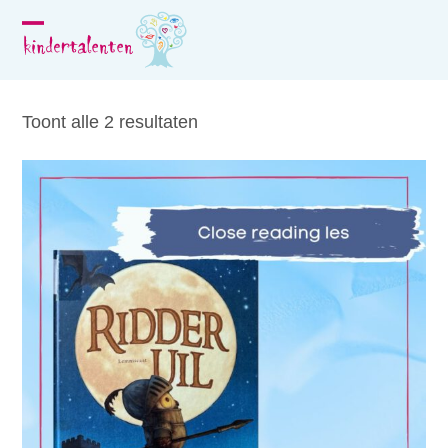
Skip
to
Open
Close
content
mobile
mobile
menu
menu
Toont alle 2 resultaten