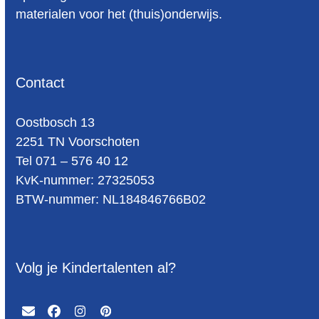
materialen voor het (thuis)onderwijs.
Contact
Oost­bosch 13
2251 TN Voorschoten
Tel 071 – 576 40 12
KvK-nummer: 27325053
BTW-num­mer: NL184846766B02
Volg je Kindertalenten al?
Email
Facebook
Instagram
Pinterest