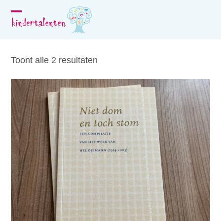
Skip
to
Open
Close
content
mobile
mobile
menu
menu
Toont alle 2 resultaten