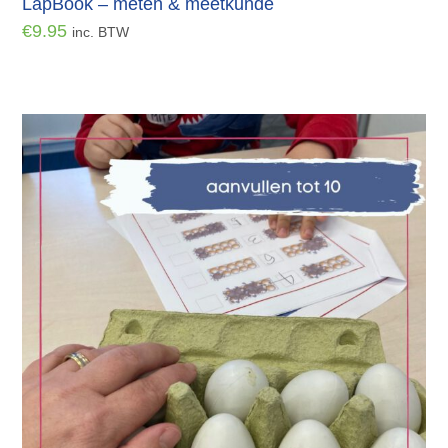
LapBook – meten & meetkunde
€
9.95
inc. BTW