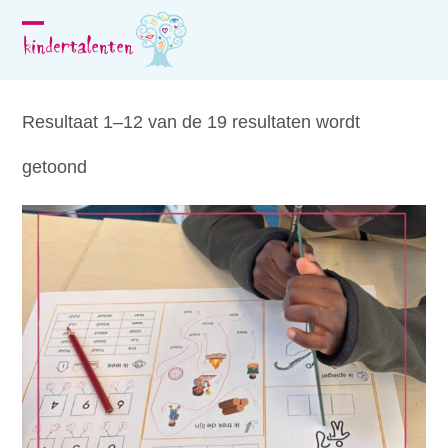
Skip
to
Open
Close
content
mobile
mobile
menu
menu
Resultaat 1–12 van de 19 resultaten wordt
getoond