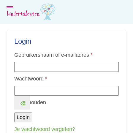
Skip
to
Open
Close
content
mobile
mobile
menu
menu
Login
Vereist
Gebruikersnaam of e-mailadres
*
Vereist
Wachtwoord
*
Onthouden
Login
Je wachtwoord vergeten?