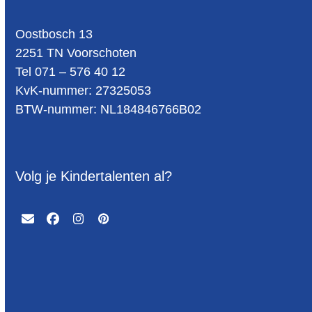
Oost­bosch 13
2251 TN Voorschoten
Tel 071 – 576 40 12
KvK-nummer: 27325053
BTW-num­mer: NL184846766B02
Volg je Kindertalenten al?
Email
Facebook
Instagram
Pinterest