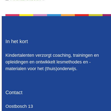
Basisonderwijs
2
basisschool
4
basisschool materiaal
11
basisvoorwaarde om tot lezen te komen
5
In het kort
beelddenken
12
Kindertalenten verzorgt coaching, trainingen en
beelddenker
3
opleidingen en ontwikkelt lesmethodes en -
beelddenkers
6
materialen voor het (thuis)onderwijs.
Beelddenkers Begrijpend Lezen
1
begrijpend lezen
22
Contact
begrijpend lezen oefenen
2
Begrijpend Lezen Werkbladen
1
Oost­bosch 13