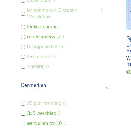
Downloads
0
kennismaken Ojemann
0
Wereldspel
Online cursus
1
rekenonderwijs
1
S
o
begrijpend lezen
0
n
leren lezen
0
w
m
Spelling
0
€
Kenmerken
25 jaar ervaring
0
3x3 werkblad
2
aanvullen tot 10
1