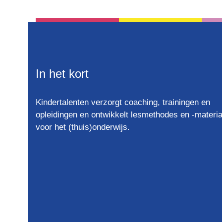
basisschool materiaal
11
basisvoorwaarde om tot lezen
5
te komen
beelddenken
12
beelddenker
3
In het kort
beelddenkers
6
Beelddenkers Begrijpend
1
Kindertalenten verzorgt coaching, trainingen en
Lezen
opleidingen en ontwikkelt lesmethodes en -materia
voor het (thuis)onderwijs.
begrijpend lezen
22
begrijpend lezen oefenen
2
Begrijpend Lezen Werkbladen
1
begrijpend tekenen
3
belevend leren
1
betekenisvol leren
2