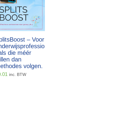
plitsBoost – Voor
nderwijsprofessio
als die méér
illen dan
ethodes volgen.
0.01
inc. BTW