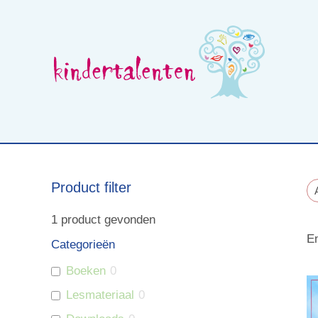
Skip
to
content
Wat is beelddenken
Opleidingen voor professionals
Product filter
1
product gevonden
En
Categorieën
Boeken
0
Lesmateriaal
0