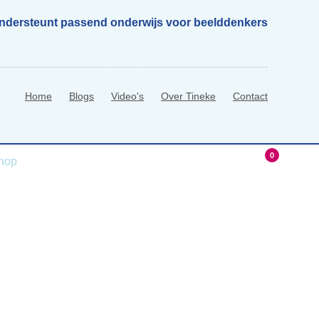
ondersteunt passend onderwijs voor beelddenkers
Home
Blogs
Video's
Over Tineke
Contact
0
hop
0 Items