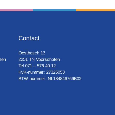
Contact
Oost­bosch 13
len
2251 TN Voorschoten
Tel 071 – 576 40 12
KvK-nummer: 27325053
BTW-num­mer: NL184846766B02