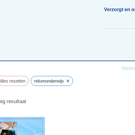
Verzorgt en 
Begeleiding scholen
Voor ouders van beelddenkers
Webs
×
Alles resetten
rekenonderwijs
ig resultaat