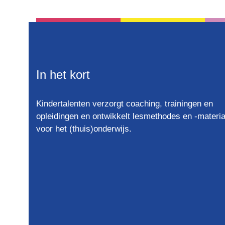
basisschool materiaal
11
basisvoorwaarde om tot lezen
5
te komen
beelddenken
12
beelddenker
3
In het kort
beelddenkers
6
Beelddenkers Begrijpend
1
Kindertalenten verzorgt coaching, trainingen en
Lezen
opleidingen en ontwikkelt lesmethodes en -materia
voor het (thuis)onderwijs.
begrijpend lezen
22
begrijpend lezen oefenen
2
Begrijpend Lezen Werkbladen
1
begrijpend tekenen
3
belevend leren
1
betekenisvol leren
2