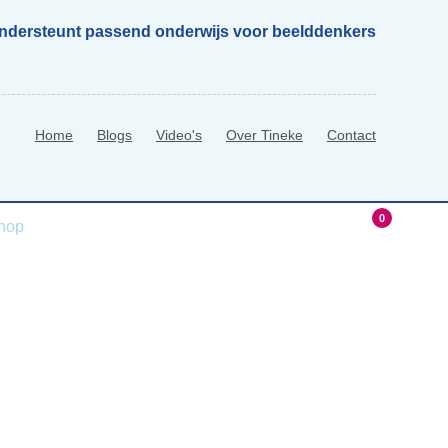
ondersteunt passend onderwijs voor beelddenkers
Home
Blogs
Video's
Over Tineke
Contact
0
hop
0 Items