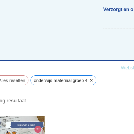
Verzorgt en 
Begeleiding scholen
Voor ouders van beelddenkers
Webs
×
Alles resetten
onderwijs materiaal groep 4
ig resultaat