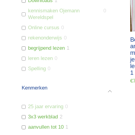
Downloads
1
kennismaken Ojemann
0
Wereldspel
Online cursus
0
rekenonderwijs
0
B
a
begrijpend lezen
1
m
leren lezen
0
j
l
Spelling
0
1
€
Kenmerken
25 jaar ervaring
0
3x3 werkblad
2
aanvullen tot 10
1