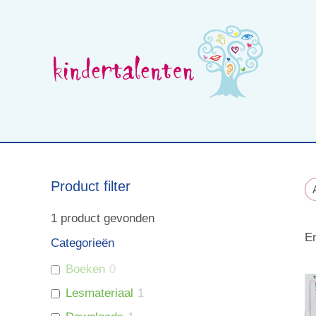
Skip
to
content
Wat is beelddenken
Opleidingen voor professionals
Product filter
1
product gevonden
En
Categorieën
Boeken
0
Lesmateriaal
1