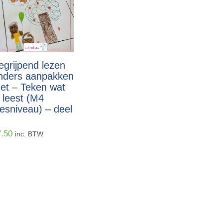
egrijpend lezen
nders aanpakken
et – Teken wat
e leest (M4
eesniveau) – deel
7.50
inc. BTW