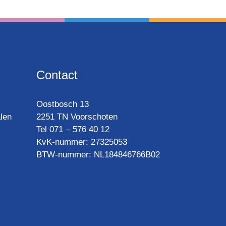
Contact
Oost­bosch 13
len
2251 TN Voorschoten
Tel 071 – 576 40 12
KvK-nummer: 27325053
BTW-num­mer: NL184846766B02