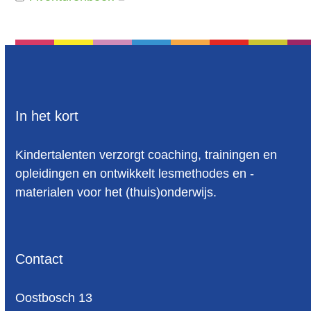
Basisonderwijs
2
basisschool
4
basisschool materiaal
11
basisvoorwaarde om tot lezen te komen
5
In het kort
beelddenken
12
Kindertalenten verzorgt coaching, trainingen en
beelddenker
3
opleidingen en ontwikkelt lesmethodes en -
beelddenkers
6
materialen voor het (thuis)onderwijs.
Beelddenkers Begrijpend Lezen
1
begrijpend lezen
22
Contact
begrijpend lezen oefenen
2
Begrijpend Lezen Werkbladen
1
Oost­bosch 13