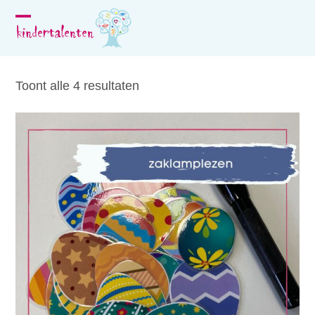
Skip
to
Open
Close
content
mobile
mobile
menu
menu
Toont alle 4 resultaten