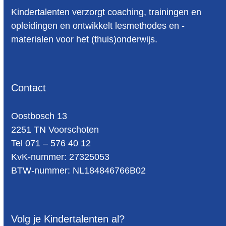
Kindertalenten verzorgt coaching, trainingen en
beelddenker
3
opleidingen en ontwikkelt lesmethodes en -
beelddenkers
6
materialen voor het (thuis)onderwijs.
Beelddenkers Begrijpend Lezen
1
begrijpend lezen
22
Contact
begrijpend lezen oefenen
2
Begrijpend Lezen Werkbladen
1
Oost­bosch 13
2251 TN Voorschoten
begrijpend tekenen
3
Tel 071 – 576 40 12
belevend leren
1
KvK-nummer: 27325053
BTW-num­mer: NL184846766B02
betekenisvol leren
2
bij mij thuis
1
blink
2
Volg je Kindertalenten al?