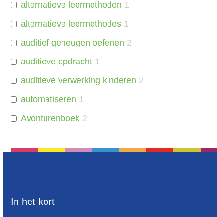
alternatieve leermethoden
1
alternatieve leermethodes
1
auditief geheugen oefenen
2
auditieve opdracht
1
auditieve verwerking kinderen
2
automatiseren
1
Avonturenboek
2
Basisonderwijs
2
basisschool
4
basisschool materiaal
11
basisvoorwaarde om tot lezen te komen
5
In het kort
beelddenken
12