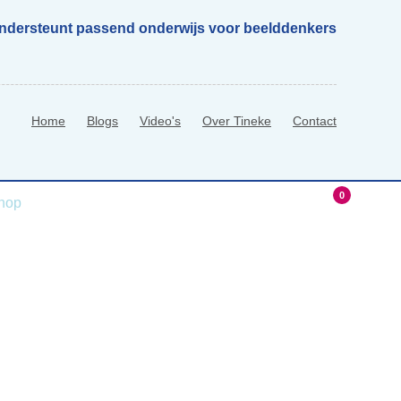
ondersteunt passend onderwijs voor beelddenkers
Home
Blogs
Video's
Over Tineke
Contact
0
hop
0 Items