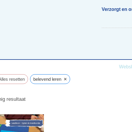
Verzorgt en 
Begeleiding scholen
Voor ouders van beelddenkers
Webs
×
Alles resetten
belevend leren
ig resultaat