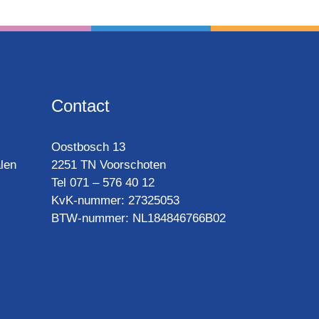
Contact
Oost­bosch 13
len
2251 TN Voorschoten
Tel 071 – 576 40 12
KvK-nummer: 27325053
BTW-num­mer: NL184846766B02