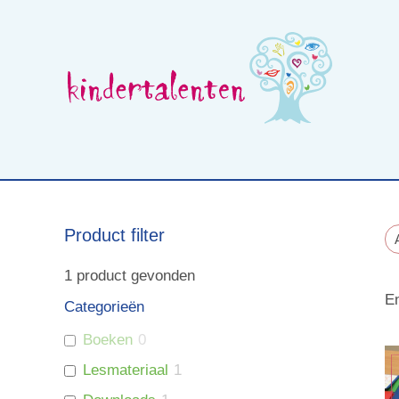
Skip
to
content
Wat is beelddenken
Opleidingen voor professionals
Product filter
1
product gevonden
En
Categorieën
Boeken
0
Lesmateriaal
1