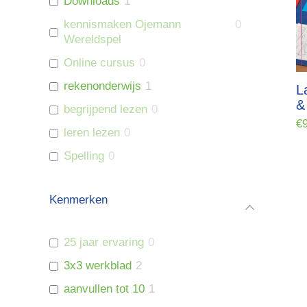
Downloads
1
kennismaken Ojemann
0
Wereldspel
Online cursus
0
rekenonderwijs
1
L
&
begrijpend lezen
0
€
leren lezen
0
Spelling
0
Kenmerken
25 jaar ervaring
0
3x3 werkblad
2
aanvullen tot 10
1