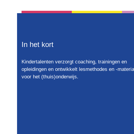
basisschool materiaal
11
basisvoorwaarde om tot lezen
5
te komen
beelddenken
12
beelddenker
3
In het kort
beelddenkers
6
Beelddenkers Begrijpend
1
Kindertalenten verzorgt coaching, trainingen en
Lezen
opleidingen en ontwikkelt lesmethodes en -materia
voor het (thuis)onderwijs.
begrijpend lezen
22
begrijpend lezen oefenen
2
Begrijpend Lezen Werkbladen
1
begrijpend tekenen
3
belevend leren
1
betekenisvol leren
2