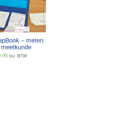
apBook – meten
 meetkunde
9.95
inc. BTW